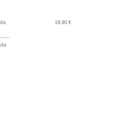
ola
18,90 €
ola