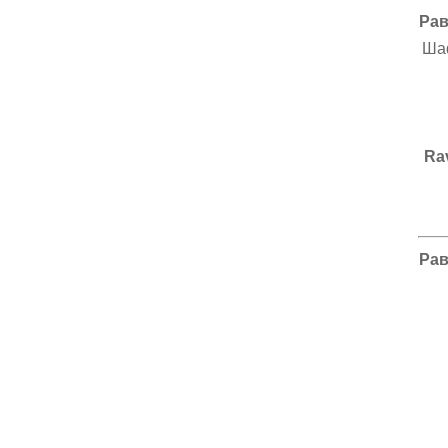
Рав
Шаф
Rav
Рав