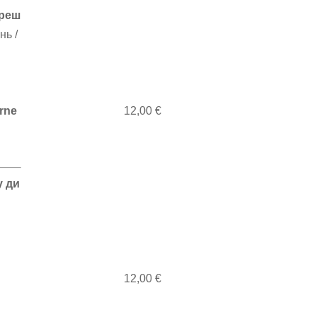
фреш
нь /
arne
12,00 €
у ди
у
12,00 €