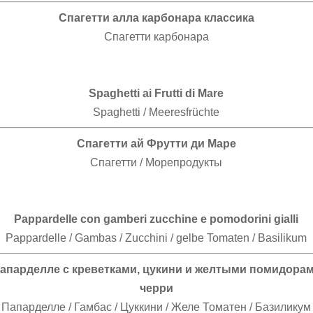
Спагетти алла карбонара классика
Спагетти карбонара
Spaghetti ai Frutti di Mare
Spaghetti / Meeresfrüchte
Спагетти ай Фрутти ди Маре
Спагетти / Морепродукты
Pappardelle con gamberi zucchine e pomodorini gialli
Pappardelle / Gambas / Zucchini / gelbe Tomaten / Basilikum
апарделле с креветками, цукини и желтыми помидора
черри
Папарделле / Гамбас / Цуккини / Желе Томатен / Базиликум