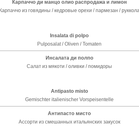
Карпаччо ди манцо олио распродажа и лимон
Карпаччо из говядины / кедровые орехи / пармезан / руккол
Insalata di polpo
Pulposalat / Oliven / Tomaten
Инсалата ди полпо
Салат из мякоти / оливки / помидоры
Antipasto misto
Gemischter italienischer Vorspeisentelle
Антипасто мисто
Ассорти из смешанных итальянских закусок