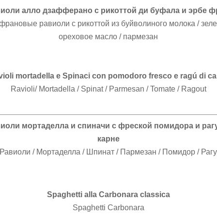
иоли алло дзафферано с рикоттой ди буфала и эрбе 
рановые равиоли с рикоттой из буйволиного молока / зеле
ореховое масло / пармезан
ioli mortadella e Spinaci con pomodoro fresco e ragú di c
Ravioli/ Mortadella / Spinat / Parmesan / Tomate / Ragout
иоли мортаделла и спиначи с фреской помидора и раг
карне
Равиоли / Мортаделла / Шпинат / Пармезан / Помидор / Раг
Spaghetti alla Carbonara classica
Spaghetti Carbonara