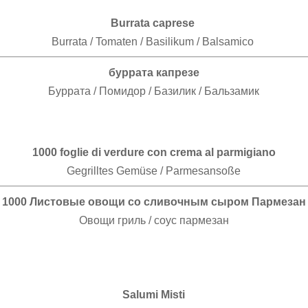
Burrata caprese
Burrata / Tomaten / Basilikum / Balsamico
буррата капрезе
Буррата / Помидор / Базилик / Бальзамик
1000 foglie di verdure con crema al parmigiano
Gegrilltes Gemüse / Parmesansoße
1000 Листовые овощи со сливочным сыром Пармезан
Овощи гриль / соус пармезан
Salumi Misti