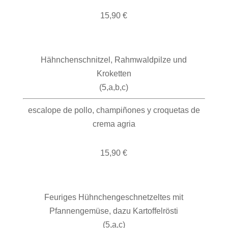
15,90 €
Hähnchenschnitzel, Rahmwaldpilze und
Kroketten
(5,a,b,c)
escalope de pollo, champiñones y croquetas de
crema agria
15,90 €
Feuriges Hühnchengeschnetzeltes mit
Pfannengemüse, dazu Kartoffelrösti
(5,a,c)