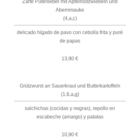
Zarte Putenleber mit Apfelröstzwiebeln und
Abernmauke
(4,a,c)
delicado hígado de pavo con cebolla frita y puré
de papas
13,90 €
Grützwurst an Sauerkraut und Butterkartoffeln
(1,6,a,g)
salchichas (cocidas y negras), repollo en
escabeche (amargo) y patatas
10,90 €